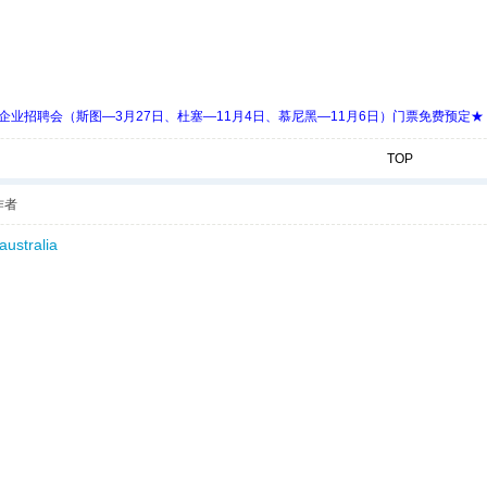
 Days 中欧企业招聘会（斯图—3月27日、杜塞—11月4日、慕尼黑—11月6日）门票免费预定★
TOP
作者
australia