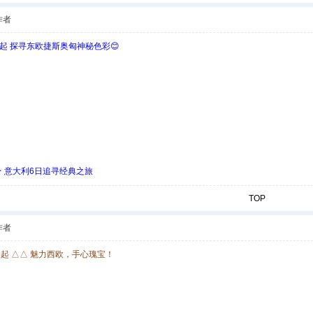
作者
欧起 探寻东欧捷斯奥匈神秘色彩😊
 ★ 意大利6日追寻经典之旅
TOP
作者
欧起 △△ 魅力西欧，手心瑰宝！