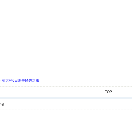
 ★ 意大利6日追寻经典之旅
TOP
作者