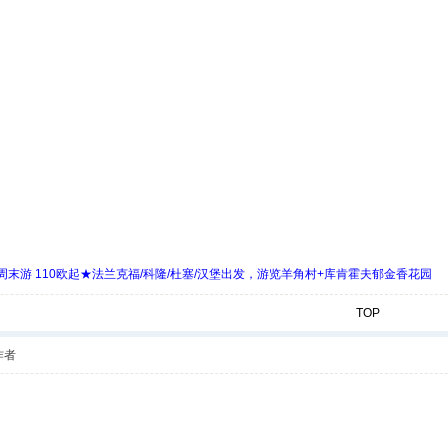
末游 110欧起★法兰克福/科隆/杜塞/汉堡出发，游览羊角村+库肯霍夫郁金香花园
TOP
作者