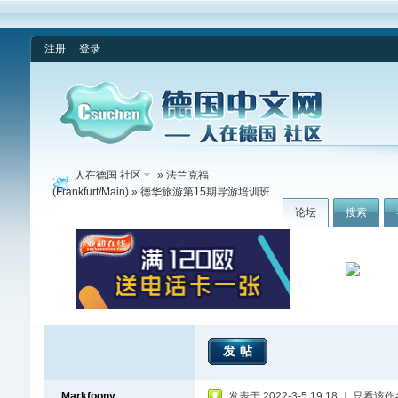
注册
登录
人在德国 社区
»
法兰克福
(Frankfurt/Main)
» 德华旅游第15期导游培训班
论坛
搜索
发帖
Markfoony
发表于 2022-3-5 19:18
|
只看该作