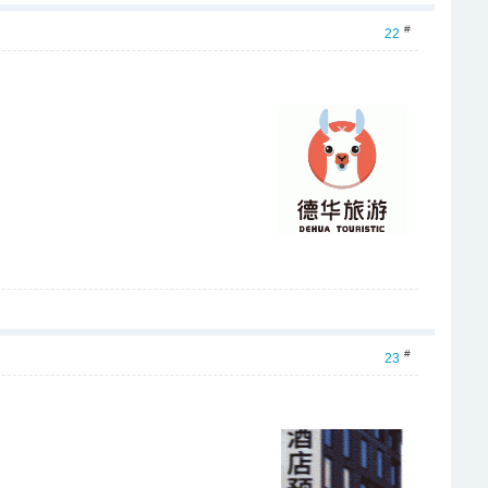
#
22
#
23