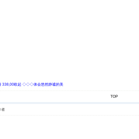
338,00欧起 ◇◇◇体会悠然静谧的美
TOP
作者