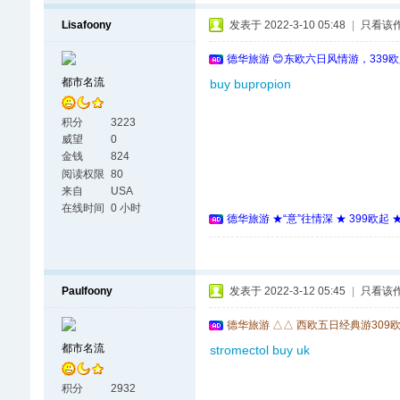
Lisafoony
发表于 2022-3-10 05:48
|
只看该
德华旅游 😊东欧六日风情游，339
都市名流
buy bupropion
积分
3223
威望
0
金钱
824
阅读权限
80
来自
USA
在线时间
0 小时
德华旅游 ★“意”往情深 ★ 399欧起
Paulfoony
发表于 2022-3-12 05:45
|
只看该
德华旅游 △△ 西欧五日经典游309
都市名流
stromectol buy uk
积分
2932