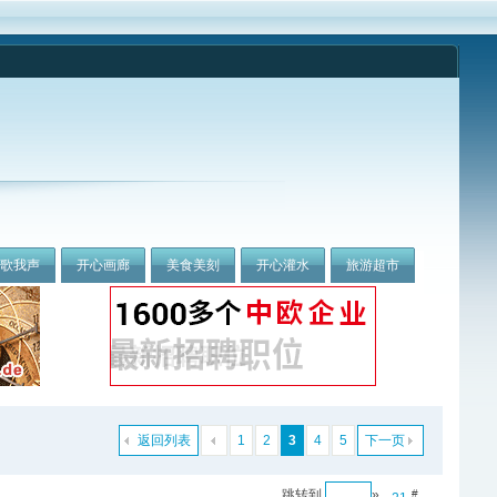
我歌我声
开心画廊
美食美刻
开心灌水
旅游超市
返回列表
1
2
3
4
5
下一页
跳转到
»
#