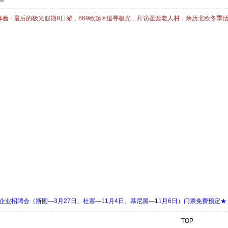
体验 · 最后的极光假期8日游，669欧起✳追寻极光，拜访圣诞老人村，亲历北欧冬季
 Days 中欧企业招聘会（斯图—3月27日、杜塞—11月4日、慕尼黑—11月6日）门票免费预定★
TOP