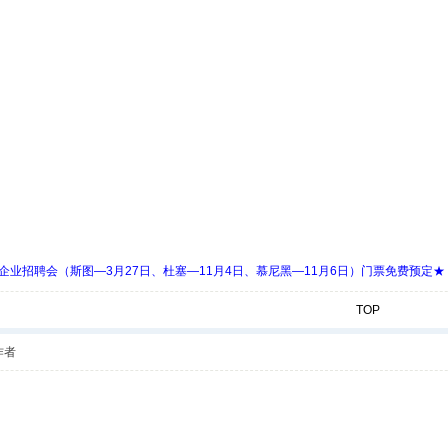
 Days 中欧企业招聘会（斯图—3月27日、杜塞—11月4日、慕尼黑—11月6日）门票免费预定★
TOP
作者