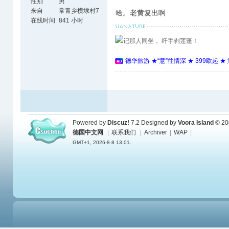
性别
男
来自
常青乡横埭村7
哈。老黄复出啊
组
在线时间
841 小时
记那人同坐， 纤手剥莲蓬！
德华旅游 ★“意”往情深 ★ 399欧起 
Powered by
Discuz!
7.2
Designed by
Voora Island
© 20
德国中文网
|
联系我们
|
Archiver
|
WAP
|
GMT+1, 2026-8-8 13:01.