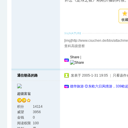
怀念《足球之夜》刚刚开播的时候
收
[img]http://www.csuchen.de/bbs/a
查科高级督察
Share
|
通往朝圣的路
发表于 2005-1-31 19:05
|
只看该作
德华旅游 😊东欧六日风情游，339欧
超级富翁
积分
14114
威望
3956
金钱
0
阅读权限
100