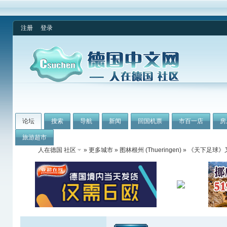
注册
登录
论坛
搜索
导航
新闻
回国机票
市百一店
房
旅游超市
人在德国 社区
»
更多城市
»
图林根州 (Thueringen)
» 《天下足球》