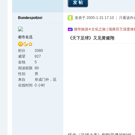
发帖
Bundespolizei
发表于 2005-1-31 17:10
|
只看该作
德华旅游✳文化之旅 | 瑞典芬兰深度
都市名流
《天下足球》又见黄健翔
积分
2080
威望
827
金钱
5
阅读权限
80
性别
男
来自
阜成门外，花
园村里
在线时间
0 小时