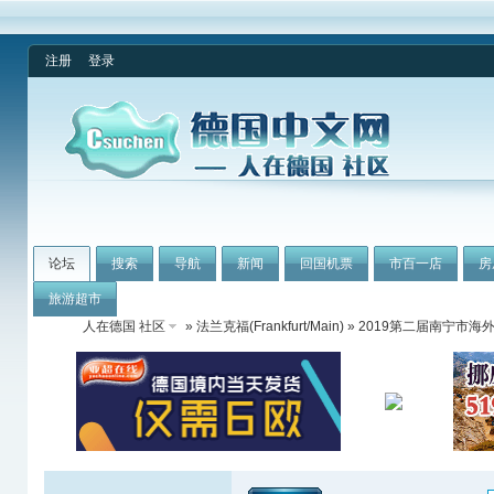
注册
登录
论坛
搜索
导航
新闻
回国机票
市百一店
房
旅游超市
人在德国 社区
»
法兰克福(Frankfurt/Main)
» 2019第二届南宁市