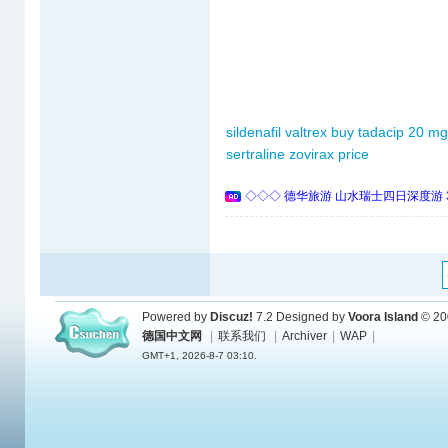
sildenafil
valtrex
buy tadacip 20 mg
sertraline
zovirax price
◇◇◇ 德华旅游 山水瑞士四日深度游 
Powered by
Discuz!
7.2
Designed by
Voora Island
© 20
德国中文网
|
联系我们
|
Archiver
|
WAP
|
GMT+1, 2026-8-7 03:10.