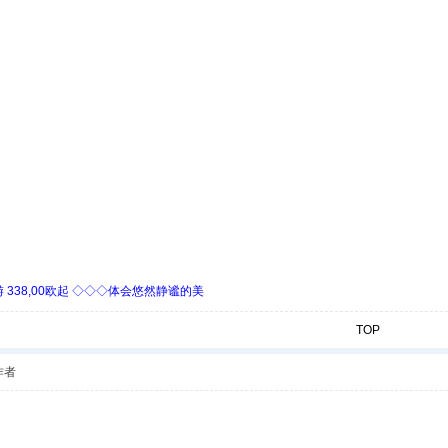
338,00欧起 ◇◇◇体会悠然静谧的美
TOP
作者