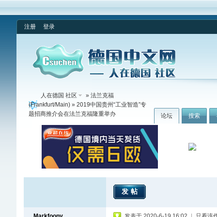
注册
登录
人在德国 社区
»
法兰克福
(Frankfurt/Main)
» 2019中国贵州“工业智造”专
题招商推介会在法兰克福隆重举办
论坛
搜索
发帖
Markfoony
发表于 2020-6-19 16:02
|
只看该