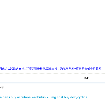
末游 110欧起★法兰克福/科隆/杜塞/汉堡出发，游览羊角村+库肯霍夫郁金香花园
TOP
作者
e can i buy accutane
wellbutrin 75 mg cost
buy doxycycline