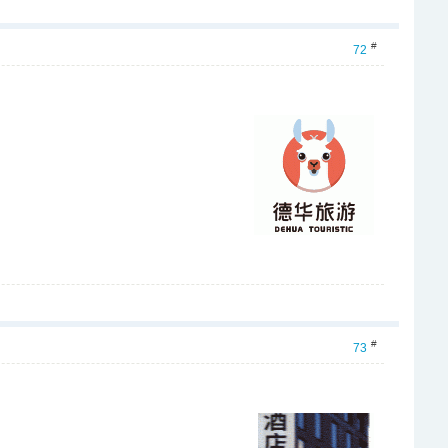
#
72
#
73