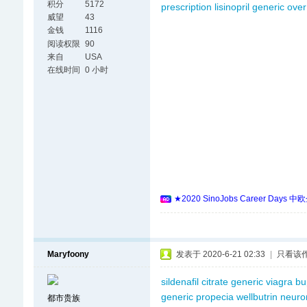
积分
5172
prescription
lisinopril generic ove
威望
43
金钱
1116
阅读权限
90
来自
USA
在线时间
0 小时
★2020 SinoJobs Career
Maryfoony
发表于 2020-6-21 02:33
|
只看该
sildenafil citrate generic viagra
bu
generic propecia
wellbutrin
neuro
都市贵族