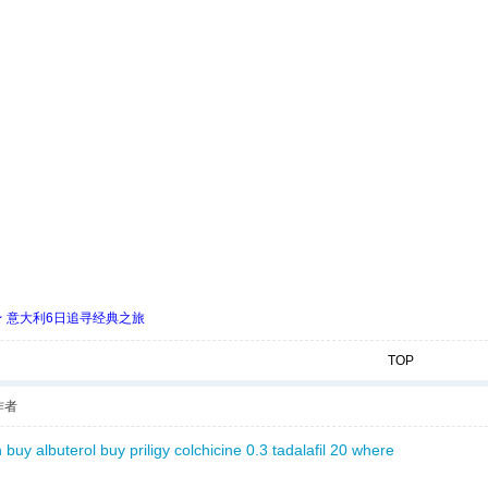
 ★ 意大利6日追寻经典之旅
TOP
作者
n
buy albuterol
buy priligy
colchicine 0.3
tadalafil 20
where