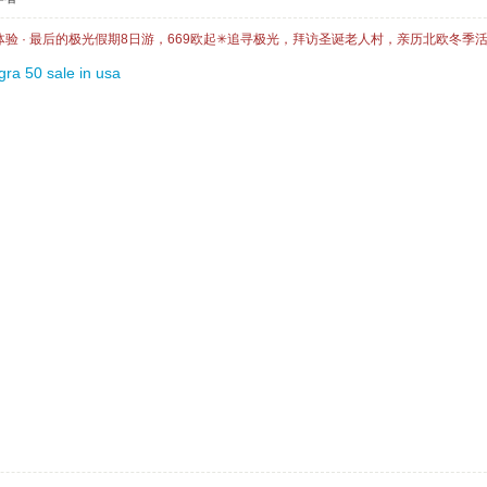
体验 · 最后的极光假期8日游，669欧起✳追寻极光，拜访圣诞老人村，亲历北欧冬季
ra 50 sale in usa