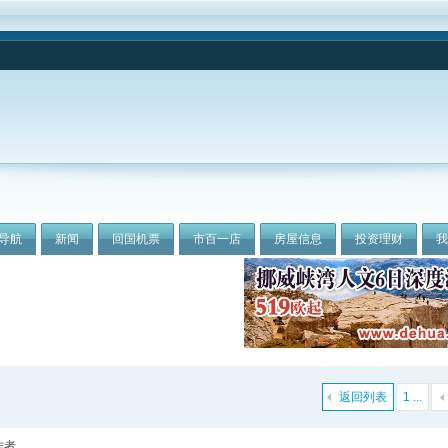
导航
新闻
回国机票
市百一店
房屋信息
投资理财
返回列表
1 ...
作者