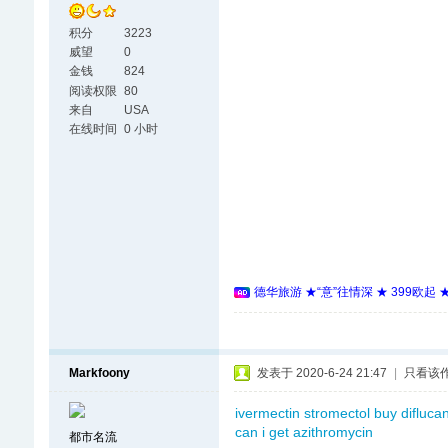
积分
3223
威望
0
金钱
824
阅读权限
80
来自
USA
在线时间
0 小时
德华旅游 ★“意”往情深 ★ 399欧起
Markfoony
发表于 2020-6-24 21:47
|
只看该
ivermectin stromectol
buy difluca
can i get azithromycin
都市名流