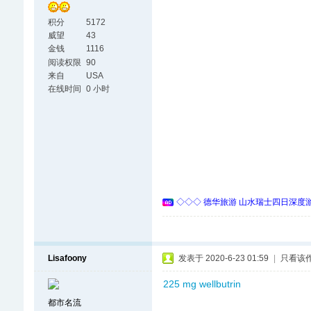
积分
5172
威望
43
金钱
1116
阅读权限
90
来自
USA
在线时间
0 小时
◇◇◇ 德华旅游 山水瑞士四日深度游 
Lisafoony
发表于 2020-6-23 01:59
|
只看该
225 mg wellbutrin
都市名流