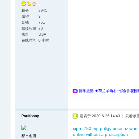
积分
2941
威望
9
金钱
751
阅读权限
80
来自
USA
在线时间
0 小时
德华旅游 ★荷兰羊角村+郁金香花园周
Paulfoony
发表于 2020-6-26 14:43
|
只看该
cipro 750 mg
priligy price nz
wher
online without a prescription
都市名流