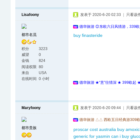
Lisafoony
发表于 2020-6-20 02:33
|
只看该
德华旅游 😊东欧六日风情游，339
都市名流
buy finasteride
积分
3223
威望
0
金钱
824
阅读权限
80
来自
USA
在线时间
0 小时
德华旅游 ★“意”往情深 ★ 399欧起
Maryfoony
发表于 2020-6-20 09:44
|
只看该
德华旅游 △△ 西欧五日经典游309
都市贵族
proscar cost australia
buy amoxici
generic for yasmin
can i buy gluc