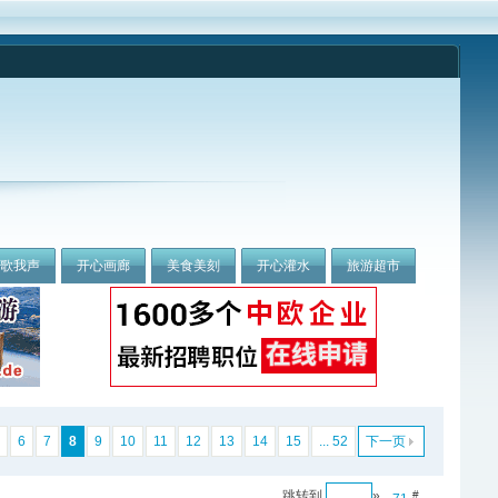
我歌我声
开心画廊
美食美刻
开心灌水
旅游超市
6
7
8
9
10
11
12
13
14
15
... 52
下一页
跳转到
»
#