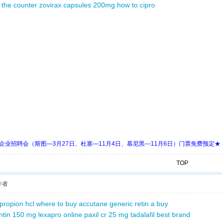
r the counter
zovirax capsules 200mg
how to cipro
 Days 中欧企业招聘会（斯图—3月27日、杜塞—11月4日、慕尼黑—11月6日）门票免费预定★
TOP
作者
propion hcl
where to buy accutane
generic retin a
buy
ntin 150 mg
lexapro online
paxil cr 25 mg
tadalafil best brand