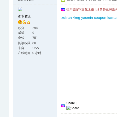
德华旅游✳文化之旅 | 瑞典芬兰深度
都市名流
zofran 4mg
yasmin coupon
kamag
积分
2941
威望
9
金钱
751
阅读权限
80
来自
USA
在线时间
0 小时
Share
|