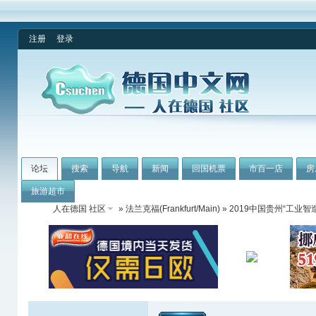
注册
登录
论坛
搜索
导航
新闻
回国机票
市百一店
房
旅游超市
人在德国 社区
»
法兰克福(Frankfurt/Main)
» 2019中国贵州“工