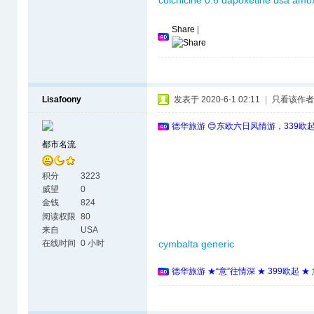
colchicine 0.6
dapoxetine usa
amox
Share
|
Lisafoony
发表于 2020-6-1 02:11
|
只看该作者
德华旅游 😊东欧六日风情游，339欧
都市名流
积分
3223
威望
0
金钱
824
阅读权限
80
来自
USA
在线时间
0 小时
cymbalta generic
德华旅游 ★“意”往情深 ★ 399欧起 