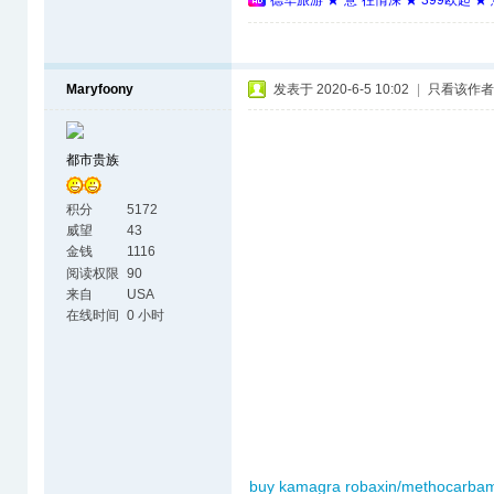
德华旅游 ★“意”往情深 ★ 399欧起 
Maryfoony
发表于 2020-6-5 10:02
|
只看该作者
都市贵族
积分
5172
威望
43
金钱
1116
阅读权限
90
来自
USA
在线时间
0 小时
buy kamagra
robaxin/methocarba