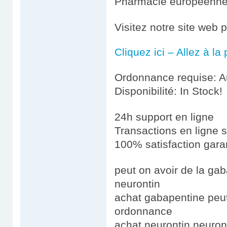
Pharmacie européenn
Visitez notre site web 
Cliquez ici – Allez à l
Ordonnance requise: Au
Disponibilité: In Stock!
24h support en ligne
Transactions en ligne 
100% satisfaction gara
peut on avoir de la ga
neurontin
achat gabapentine peut
ordonnance
achat neurontin neuro