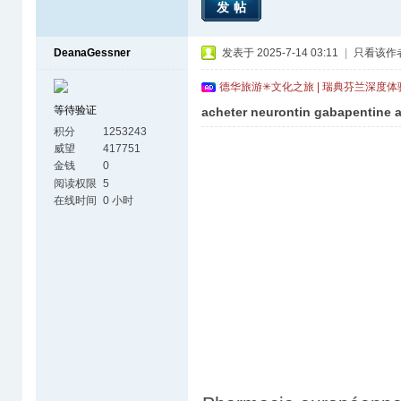
发帖
DeanaGessner
发表于 2025-7-14 03:11
|
只看该作
德华旅游✳文化之旅 | 瑞典芬兰深度
等待验证
acheter neurontin gabapentine 
积分
1253243
威望
417751
金钱
0
阅读权限
5
在线时间
0 小时