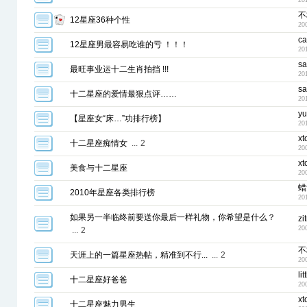
20
不
12星座36种个性
20
ca
12星座男最容易吃谁的亏 ！！！
20
s
最旺事业运十二生肖拍挡 !!!
20
s
十二星座的爱情最狠点评……
20
yu
【星座女“床…”功排行榜】
20
xt
十二星座痴情女
...
2
20
xt
美食与十二星座
20
蜡
2010年星座各类排行榜
20
如果另一半临终前要送你最后一样礼物，你希望是什么？
zi
20
...
2
不
天涯上的一篇星座热帖，精准到不行...
...
2
20
lit
十二星座好爸爸
20
xt
十二星座魅力男生