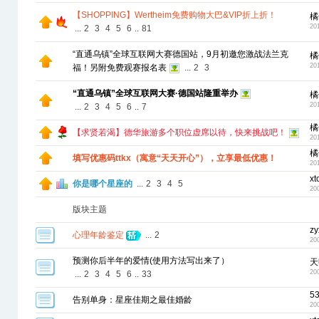
【SHOPPING】Wertheim免费购物大巴&VIP折上折！
橘
20
...
2
3
4
5
6
..
81
“直通乌镇”全球互联网大赛德国站，9月初邀您激战法兰克
橘
20
福！另附免费观赛报名表
...
2
3
“直通乌镇”全球互联网大赛·德国站隆重举办
橘
20
...
2
3
4
5
6
..
7
橘
【求贤若渴】德华旅游多个职位虚席以待，快来挑战吧！
20
橘
填写优惠码ttkx（寓意“天天开心”），立享最低优惠！
20
xt
你是哪个星座的
...
2
3
4
5
20
版块主题
z
心理年龄鉴定
...
2
20
预测你后半年的爱情(使用方法写出来了）
天
20
...
2
3
4
5
6
..
33
5
告别单身：星座佳期之最佳婚龄
20