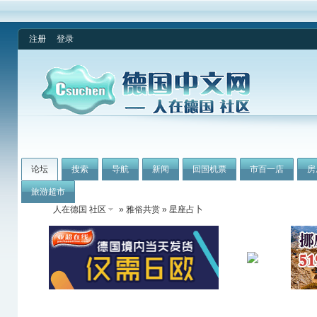
注册
登录
论坛
搜索
导航
新闻
回国机票
市百一店
房
旅游超市
人在德国 社区
»
雅俗共赏
» 星座占卜