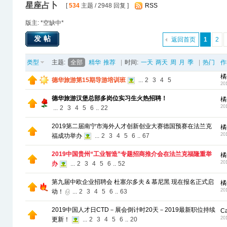
星座占卜
[
534
主题 / 2948 回复 ]
RSS
版主: *空缺中*
发帖
返回首页
1
2
类型
主题:
全部
精华
推荐
|
时间:
一天
两天
周
月
季
|
热门
作
橘
德华旅游第15期导游培训班
...
2
3
4
5
20
德华旅游汉堡总部多岗位实习生火热招聘！
橘
20
...
2
3
4
5
6
..
22
2019第二届南宁市海外人才创新创业大赛德国预赛在法兰克
橘
20
福成功举办
...
2
3
4
5
6
..
67
2019中国贵州“工业智造”专题招商推介会在法兰克福隆重举
橘
20
办
...
2
3
4
5
6
..
52
第九届中欧企业招聘会 杜塞尔多夫 & 慕尼黑 现在报名正式启
橘
20
动！
...
2
3
4
5
6
..
63
2019中国人才日CTD－展会倒计时20天－2019最新职位持续
C
20
更新！
...
2
3
4
5
6
..
20