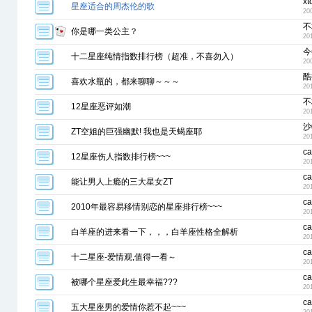
xt
星座适合的周杰伦的歌
20
不
你是哪一类公主？
20
今
十二星座纯情指数排行榜（超准，不喜勿入）
20
酷
喜欢水瓶的，都来聊聊～～～
20
不
12星座恶评如潮
20
沙
ZT空姐的巨强幽默! 我也是天蝎座耶
20
ca
12星座伤人指数排行榜~~~
20
ca
能让男人上瘾的三大星女ZT
20
ca
2010年最容易移情别恋的星座排行榜~~~
20
ca
白羊座的进来看一下，，，白羊座性格全解析
20
ca
十二星座-爱情观,值得一看～
20
ca
被哪个星座爱此生最幸福???
20
ca
五大星座男的爱情你惹不起~~~