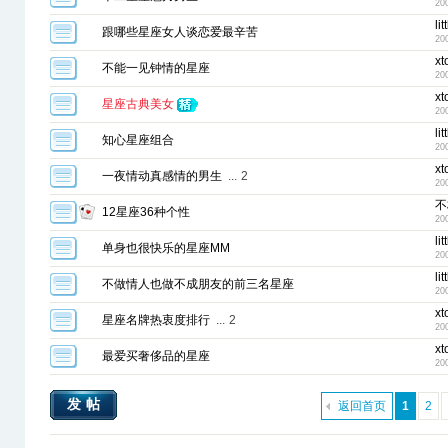
20
lit
跟哪些星座女人谈恋爱最辛苦
20
xt
不能一见钟情的星座
20
xt
星座古典美女
20
lit
知心星座组合
20
xt
一夜情动真感情的男生
...
2
20
不
12星座36种个性
20
lit
单身也很快乐的星座MM
20
lit
不做情人也做不成朋友的前三名星座
20
xt
星座名牌热衷度排行
...
2
20
xt
最爱买奢侈品的星座
20
发帖
返回首页
1
2