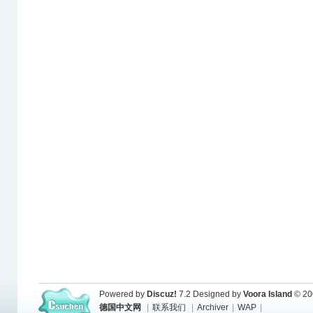
Powered by
Discuz!
7.2
Designed by
Voora Island
© 20
德国中文网
|
联系我们
|
Archiver
|
WAP
|