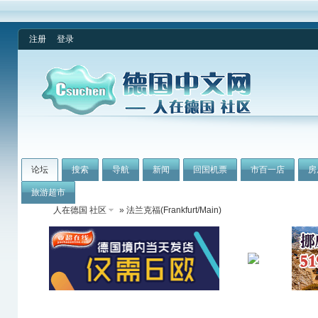
注册
登录
论坛
搜索
导航
新闻
回国机票
市百一店
房
旅游超市
人在德国 社区
» 法兰克福(Frankfurt/Main)