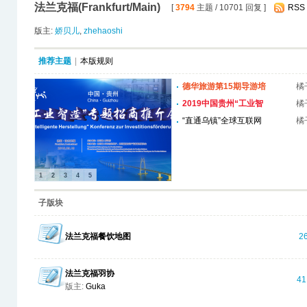
法兰克福(Frankfurt/Main)
[
3794
主题 / 10701 回复 ]
RSS
版主:
娇贝儿
,
zhehaoshi
推荐主题
|
本版规则
德华旅游第15期导游培
橘
训班
2019中国贵州“工业智
橘
造”专题招 ...
“直通乌镇”全球互联网
橘
大赛德国 ...
1
2
3
4
5
子版块
法兰克福餐饮地图
2
法兰克福羽协
41
版主:
Guka