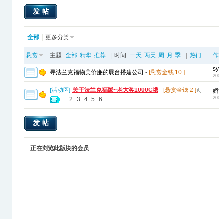
发帖
全部
更多分类
悬赏
主题:
全部
精华
推荐
|
时间:
一天
两天
周
月
季
|
热门
作
sy
寻法兰克福物美价廉的展台搭建公司
-
[悬赏金钱
10
]
20
[
活动区
]
关于法兰克福版~老大奖1000C哦
-
[悬赏金钱
2
]
娇
20
...
2
3
4
5
6
发帖
正在浏览此版块的会员